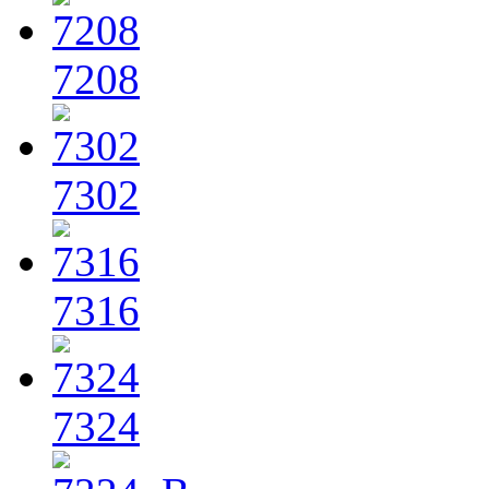
7208
7302
7316
7324