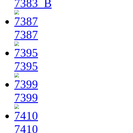
7383_B
7387
7395
7399
7410