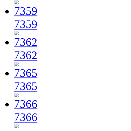
7359
7362
7365
7366