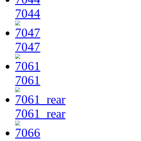
7044
7047
7061
7061_rear