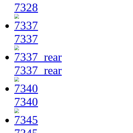
7328
7337
7337_rear
7340