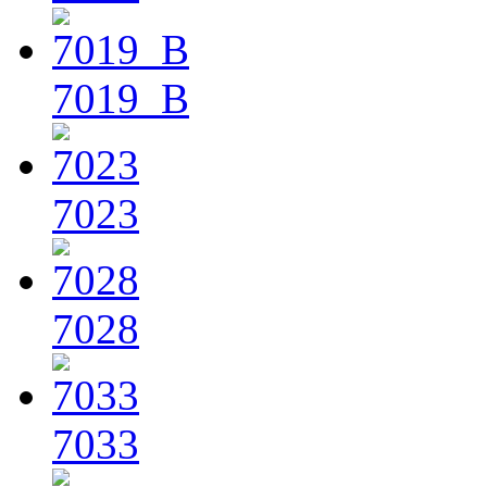
7019_B
7023
7028
7033