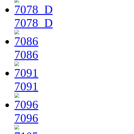
7078_D
7086
7091
7096